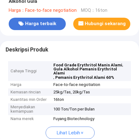
Alkohol Gula
Harga：Face-to-face negotiation
MOQ：16ton
Harga terbaik
Hubungi sekarang
Deskripsi Produk
,
Food Grade Erythritol Manis Alami
Gula Alkohol Pemanis Erythritol
Cahaya Tinggi
Alami
,
Pemanis Erythritol Alami 60%
Harga
Face-to-face negotiation
Kemasan rincian
25kg/Tas, ​​20kg/Tas
Kuantitas min Order
16ton
Menyediakan
100 Ton/Ton per Bulan
kemampuan
Nama merek
Fuyang Biotechnology
Lihat Lebih