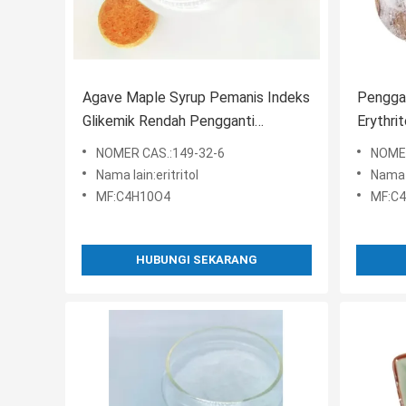
Agave Maple Syrup Pemanis Indeks
Penggan
Glikemik Rendah Pengganti
Erythri
Erythritol Alami Untuk Memanggang
Lb
NOMER CAS.:149-32-6
NOMER
Nama lain:eritritol
Nama l
MF:C4H10O4
MF:C
HUBUNGI SEKARANG