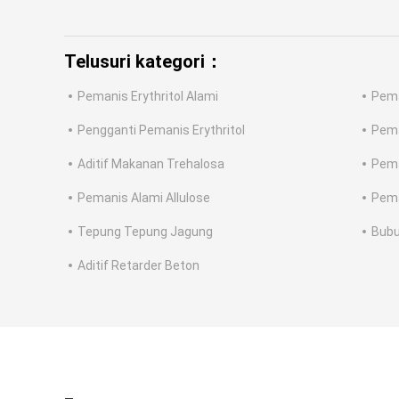
Telusuri kategori：
Pemanis Erythritol Alami
Pema
Pengganti Pemanis Erythritol
Pema
Aditif Makanan Trehalosa
Pema
Pemanis Alami Allulose
Pema
Tepung Tepung Jagung
Bubu
Aditif Retarder Beton