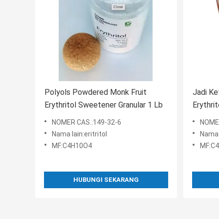
Polyols Powdered Monk Fruit
Jadi Ke
Erythritol Sweetener Granular 1 Lb
Erythri
NOMER CAS.:149-32-6
NOMER
Nama lain:eritritol
Nama l
MF:C4H10O4
MF:C
HUBUNGI SEKARANG