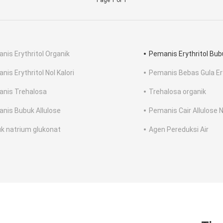
Page 1 of 1
nis Erythritol Organik
Pemanis Erythritol Bub
nis Erythritol Nol Kalori
Pemanis Bebas Gula Ery
nis Trehalosa
Trehalosa organik
nis Bubuk Allulose
Pemanis Cair Allulose N
k natrium glukonat
Agen Pereduksi Air