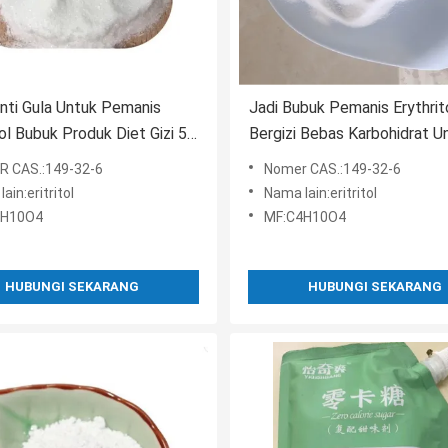
ti Gula Untuk Pemanis
Jadi Bubuk Pemanis Erythrit
tol Bubuk Produk Diet Gizi 5
Bergizi Bebas Karbohidrat U
Penderita Diabetes 1kg
 CAS.:149-32-6
Nomer CAS.:149-32-6
ain:eritritol
Nama lain:eritritol
4H10O4
MF:C4H10O4
HUBUNGI SEKARANG
HUBUNGI SEKARANG