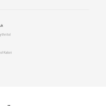
uk
thritol
ol Kalori