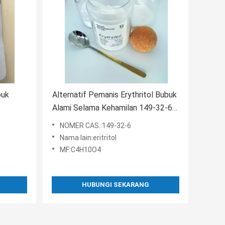
buk
Alternatif Pemanis Erythritol Bubuk
Alami Selama Kehamilan 149-32-6
Nomor Cas
NOMER CAS.:149-32-6
Nama lain:eritritol
MF:C4H10O4
HUBUNGI SEKARANG