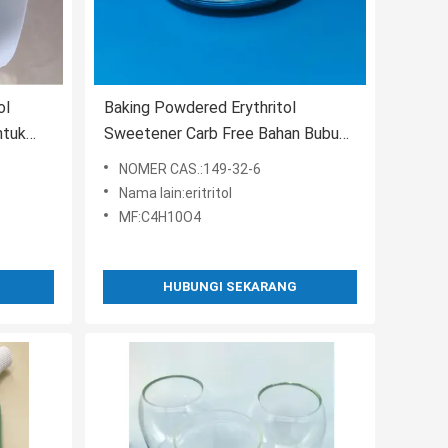
ol
Baking Powdered Erythritol
ntuk
Sweetener Carb Free Bahan Bubuk
Erythritol Murni
NOMER CAS.:149-32-6
Nama lain:eritritol
MF:C4H10O4
HUBUNGI SEKARANG