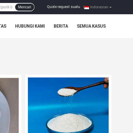
Quote request suatu
Mencari
|
Indonesian
TAS
HUBUNGI KAMI
BERITA
SEMUA KASUS