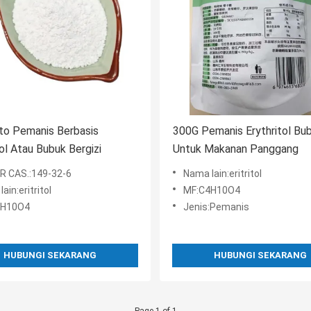
to Pemanis Berbasis
300G Pemanis Erythritol Bu
tol Atau Bubuk Bergizi
Untuk Makanan Panggang
 CAS.:149-32-6
Nama lain:eritritol
ain:eritritol
MF:C4H10O4
4H10O4
Jenis:Pemanis
HUBUNGI SEKARANG
HUBUNGI SEKARANG