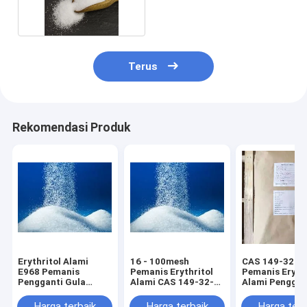
Gula Xylitol
Terus
Rekomendasi Produk
Erythritol Alami
16 - 100mesh
CAS 149-32-6
E968 Pemanis
Pemanis Erythritol
Pemanis Erythr
Pengganti Gula
Alami CAS 149-32-6
Alami Penggan
Rendah Kalori CAS
Pengganti Gula
Gula Rendah K
149-32-6
Tanpa Gula
25kgs / Bag
Harga terbaik
Harga terbaik
Harga terb