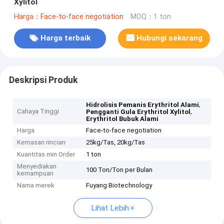
Xylitol
Harga：Face-to-face negotiation
MOQ：1 ton
Harga terbaik
Hubungi sekarang
Deskripsi Produk
,
Hidrolisis Pemanis Erythritol Alami
Cahaya Tinggi
,
Pengganti Gula Erythritol Xylitol
Erythritol Bubuk Alami
Harga
Face-to-face negotiation
Kemasan rincian
25kg/Tas, ​​20kg/Tas
Kuantitas min Order
1 ton
Menyediakan
100 Ton/Ton per Bulan
kemampuan
Nama merek
Fuyang Biotechnology
Lihat Lebih