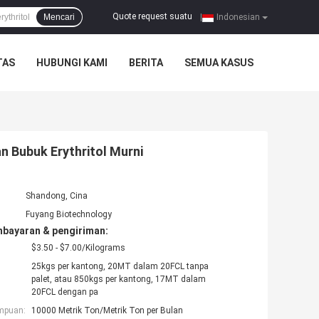
Quote request suatu
Mencari
|
Indonesian
TAS
HUBUNGI KAMI
BERITA
SEMUA KASUS
n Bubuk Erythritol Murni
Shandong, Cina
Fuyang Biotechnology
mbayaran & pengiriman:
$3.50 - $7.00/Kilograms
25kgs per kantong, 20MT dalam 20FCL tanpa
palet, atau 850kgs per kantong, 17MT dalam
20FCL dengan pa
mpuan:
10000 Metrik Ton/Metrik Ton per Bulan