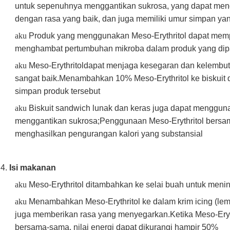
untuk sepenuhnya menggantikan sukrosa, yang dapat meng
dengan rasa yang baik, dan juga memiliki umur simpan ya
aku
Produk yang menggunakan Meso-Erythritol dapat memp
menghambat pertumbuhan mikroba dalam produk yang di
aku
Meso-Erythritol
dapat menjaga kesegaran dan kelembutan
sangat baik.Menambahkan 10% Meso-Erythritol ke biskuit d
simpan produk tersebut
aku
Biskuit sandwich lunak dan keras juga dapat mengguna
menggantikan sukrosa;Penggunaan Meso-Erythritol bersam
menghasilkan pengurangan kalori yang substansial
4.
Isi makanan
aku
Meso-Erythritol ditambahkan ke selai buah untuk meni
aku
Menambahkan Meso-Erythritol ke dalam krim icing (lema
juga memberikan rasa yang menyegarkan.Ketika Meso-Eryth
bersama-sama, nilai energi dapat dikurangi hampir 50%