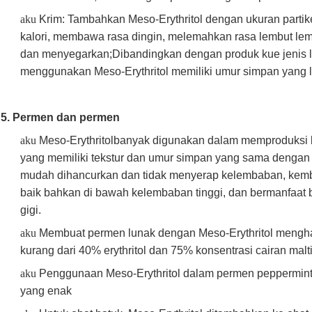
aku
Krim: Tambahkan Meso-Erythritol dengan ukuran partik
kalori, membawa rasa dingin, melemahkan rasa lembut le
dan menyegarkan;Dibandingkan dengan produk kue jenis l
menggunakan Meso-Erythritol memiliki umur simpan yang 
5. Permen dan permen
aku
Meso-Erythritol
banyak digunakan dalam memproduksi b
yang memiliki tekstur dan umur simpan yang sama dengan p
mudah dihancurkan dan tidak menyerap kelembaban, kemba
baik bahkan di bawah kelembaban tinggi, dan bermanfaat 
gigi.
aku
Membuat permen lunak dengan Meso-Erythritol menghasilk
kurang dari 40% erythritol dan 75% konsentrasi cairan malti
aku
Penggunaan Meso-Erythritol dalam permen peppermin
yang enak