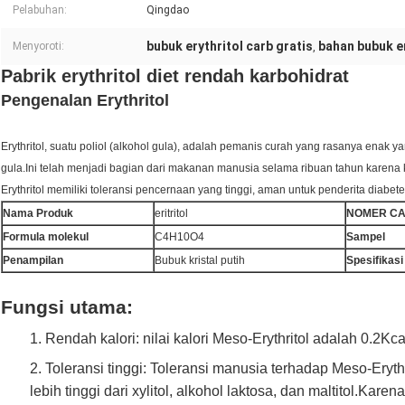
Pelabuhan:
Qingdao
bubuk erythritol carb gratis
bahan bubuk er
Menyoroti:
,
Pabrik erythritol diet rendah karbohidrat
Pengenalan Erythritol
Erythritol, suatu poliol (alkohol gula), adalah pemanis curah yang rasanya enak
gula.Ini telah menjadi bagian dari makanan manusia selama ribuan tahun karen
Erythritol memiliki toleransi pencernaan yang tinggi, aman untuk penderita diabe
Nama Produk
eritritol
NOMER CA
Formula molekul
C4H10O4
Sampel
Penampilan
Bubuk kristal putih
Spesifikasi
Fungsi utama:
1.
Rendah kalori: nilai kalori Meso-Erythritol adalah 0.2Kca
2.
Toleransi tinggi: Toleransi manusia terhadap Meso-Eryth
lebih tinggi dari xylitol, alkohol laktosa, dan maltitol.Kare