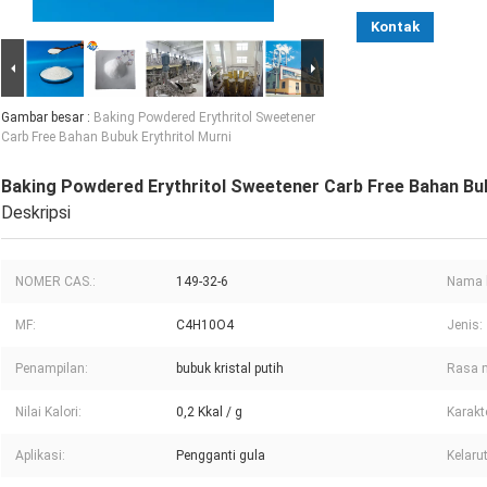
Kontak
Gambar besar :
Baking Powdered Erythritol Sweetener
Carb Free Bahan Bubuk Erythritol Murni
Baking Powdered Erythritol Sweetener Carb Free Bahan Bub
Deskripsi
NOMER CAS.:
149-32-6
Nama l
MF:
C4H10O4
Jenis:
Penampilan:
bubuk kristal putih
Rasa 
Nilai Kalori:
0,2 Kkal / g
Karakt
Aplikasi:
Pengganti gula
Kelaru