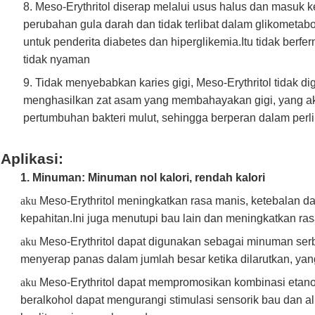
8.
Meso-Erythritol diserap melalui usus halus dan masuk 
perubahan gula darah dan tidak terlibat dalam glikometabo
untuk penderita diabetes dan hiperglikemia.Itu tidak berfe
tidak nyaman
9.
Tidak menyebabkan karies gigi, Meso-Erythritol tidak di
menghasilkan zat asam yang membahayakan gigi, yang a
pertumbuhan bakteri mulut, sehingga berperan dalam perli
Aplikasi:
1.
Minuman: Minuman nol kalori, rendah kalori
aku
Meso-Erythritol meningkatkan rasa manis, ketebalan
kepahitan.Ini juga menutupi bau lain dan meningkatkan r
aku
Meso-Erythritol dapat digunakan sebagai minuman ser
menyerap panas dalam jumlah besar ketika dilarutkan, yan
aku
Meso-Erythritol dapat mempromosikan kombinasi etano
beralkohol dapat mengurangi stimulasi sensorik bau dan al