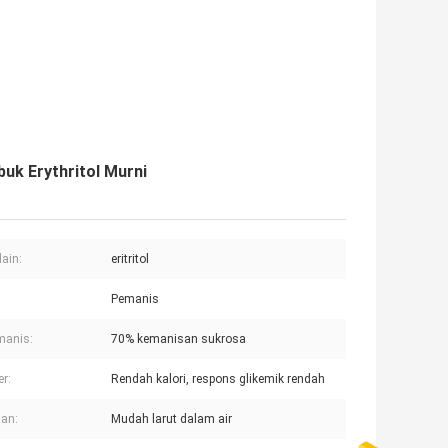
uk Erythritol Murni
ain:
eritritol
Pemanis
manis:
70% kemanisan sukrosa
er:
Rendah kalori, respons glikemik rendah
tan:
Mudah larut dalam air