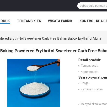
RODUK
TENTANG KITA
WISATA PABRIK
KONTROL KUALI
ered Erythritol Sweetener Carb Free Bahan Bubuk Erythritol Murni
Baking Powdered Erythritol Sweetener Carb Free Baha
Detail produk:
Tempat asal:
Nama merek:
Syarat-syarat pe
Harga:
Kemasan rincian:
Menyediakan kema