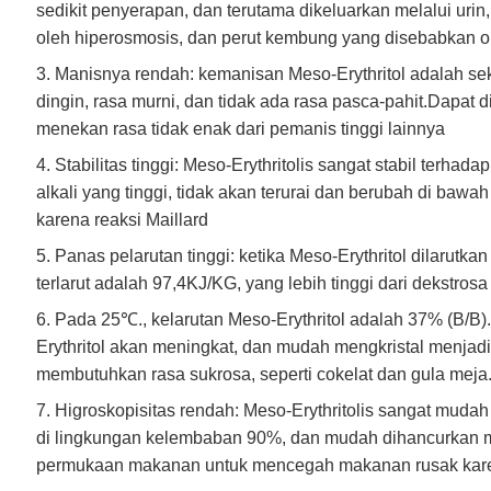
sedikit penyerapan, dan terutama dikeluarkan melalui uri
oleh hiperosmosis, dan perut kembung yang disebabkan ol
3.
Manisnya rendah: kemanisan Meso-Erythritol adalah seki
dingin, rasa murni, dan tidak ada rasa pasca-pahit.Dapat
menekan rasa tidak enak dari pemanis tinggi lainnya
4.
Stabilitas tinggi: Meso-Erythritolis sangat stabil terh
alkali yang tinggi, tidak akan terurai dan berubah di baw
karena reaksi Maillard
5.
Panas pelarutan tinggi: ketika Meso-Erythritol dilarutka
terlarut adalah 97,4KJ/KG, yang lebih tinggi dari dekstro
6.
Pada 25
℃.
, kelarutan Meso-Erythritol adalah 37% (B/
Erythritol akan meningkat, dan mudah mengkristal menjadi
membutuhkan rasa sukrosa, seperti cokelat dan gula meja
7.
Higroskopisitas rendah: Meso-Erythritolis sangat mudah
di lingkungan kelembaban 90%, dan mudah dihancurkan 
permukaan makanan untuk mencegah makanan rusak kare