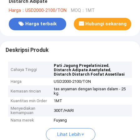
Distarch Adipate
Harga：USD2000-2100/TON
MOQ：1MT
Harga terbaik
Hubungi sekarang
Deskripsi Produk
,
Pati Jagung Pregelatinized
Cahaya Tinggi
,
Distarch Adipate Asetylated
Distarch Distarch Fosfat Assetilasi
Harga
USD2000-2100/TON
tas anyaman dengan lapisan dalam - 25
Kemasan rincian
kg.
Kuantitas min Order
1MT
Menyediakan
300T/HARI
kemampuan
Nama merek
Fuyang
Lihat Lebih