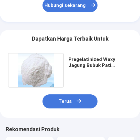
Hubungi sekarang
Dapatkan Harga Terbaik Untuk
Pregelatinized Waxy
Jagung Bubuk Pati
Asetilasi Distarch Adipate
Terus
Rumah
Produk
Rekomendasi Produk
Tentang kita