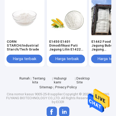
Wisata pabrik
Kontrol kualitas
Hubungi kami
Berita
CORN
E1450 E1401
E1442 Food G
STARCH/Industrial
Dimodifikasi Pati
Jagung Bubuk 
Starch/Tech Grade
Jagung Lilin E1422
Jagung
Semua Kasus
Bebas Gluten Dalam
Hidroksipropil
Jumlah Besar
Fosfat Dimodif
Harga terbaik
Harga terbaik
Harga terb
Tepung Jagun
Pemanis Erythritol Alami
Rumah
Tentang
Hubungi
Desktop
kita
kami
Site
Pemanis Erythritol Organik
Sitemap
Privacy Policy
Cina nomor kasus 9005-25-8
supplier.Copyright © 2025 SHANDONG
Pemanis Erythritol Bubuk
FUYANG BIOTECHNOLOGY CO.,LTD. All Rights Reserved. Developed
by
ECER
Pengganti Pemanis Erythritol