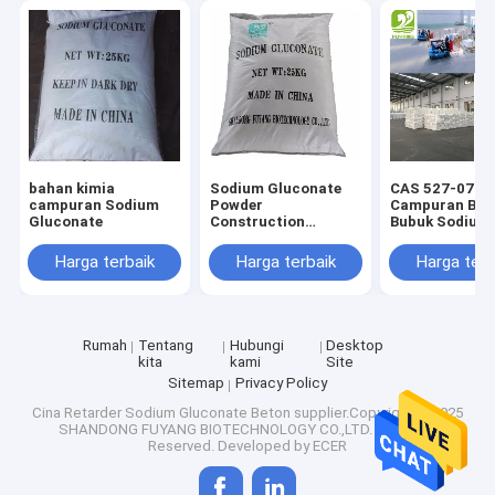
Wisata pabrik
Kontrol kualitas
Hubungi kami
Berita
bahan kimia
Sodium Gluconate
CAS 527-07-1
campuran Sodium
Powder
Campuran Bet
Semua Kasus
Gluconate
Construction
Bubuk Sodium
Chemical Concrete
Glukonat Puti
Retarder Additive
Bahan Murni
Harga terbaik
Harga terbaik
Harga terb
Food grade Tech
grade
Pemanis Erythritol Alami
Rumah
Tentang
Hubungi
Desktop
Pemanis Erythritol Organik
kita
kami
Site
Sitemap
Privacy Policy
Pemanis Erythritol Bubuk
Cina Retarder Sodium Gluconate Beton
supplier.Copyright © 2025
SHANDONG FUYANG BIOTECHNOLOGY CO.,LTD. All Rights
Reserved. Developed by
ECER
Pengganti Pemanis Erythritol