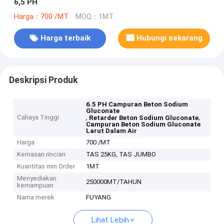
6,5 PH
Harga：700 /MT
MOQ：1MT
Harga terbaik
Hubungi sekarang
Deskripsi Produk
6.5 PH Campuran Beton Sodium
Gluconate
Cahaya Tinggi
,
,
Retarder Beton Sodium Gluconate
Campuran Beton Sodium Gluconate
Larut Dalam Air
Harga
700 /MT
Kemasan rincian
TAS 25KG, TAS JUMBO
Kuantitas min Order
1MT
Menyediakan
250000MT/TAHUN
kemampuan
Nama merek
FUYANG
Lihat Lebih