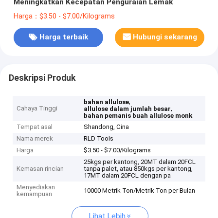
Meningkatkan Kecepatan Penguraian Lemak
Harga：$3.50 - $7.00/Kilograms
Harga terbaik
Hubungi sekarang
Deskripsi Produk
,
bahan allulose
Cahaya Tinggi
,
allulose dalam jumlah besar
bahan pemanis buah allulose monk
Tempat asal
Shandong, Cina
Nama merek
RLD Tools
Harga
$3.50 - $7.00/Kilograms
25kgs per kantong, 20MT dalam 20FCL
Kemasan rincian
tanpa palet, atau 850kgs per kantong,
17MT dalam 20FCL dengan pa
Menyediakan
10000 Metrik Ton/Metrik Ton per Bulan
kemampuan
Lihat Lebih